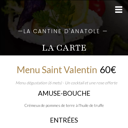
—
LA CANTINE D'ANATOLE
—
LA CARTE
Menu Saint Valentin
60€
Menu dégustation (6 mets) - Un cocktail et une rose offerte
AMUSE-BOUCHE
Crémeux de pommes de terre à l'huile de truffe
ENTRÉES